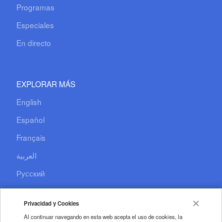
Programas
Especiales
En directo
EXPLORAR MÁS
English
Español
Français
العربية
Русский
Documentary
Privacidad y Cookies
CCTV+
Al continuar navegando en esta web acepta el uso de cookies, la