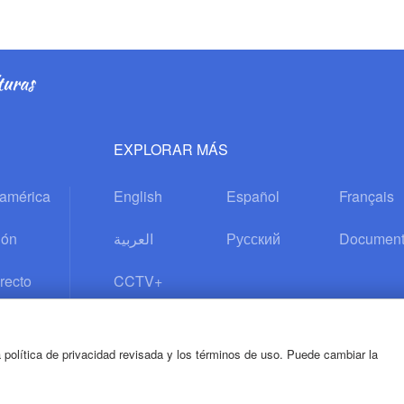
EXPLORAR MÁS
oamérica
English
Español
Français
ión
العربية
Русский
Document
recto
CCTV+
 política de privacidad revisada y los términos de uso. Puede cambiar la