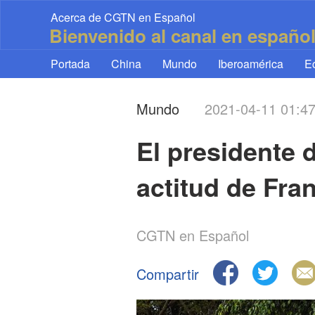
Acerca de CGTN en Español
Bienvenido al canal en españo
Portada
China
Mundo
Iberoamérica
E
Mundo
2021-04-11 01:4
El presidente 
actitud de Fra
CGTN en Español
Compartir