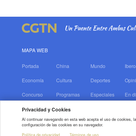
MAPA WEB
Portada
China
Mundo
Iber
Economía
Cultura
Deportes
Opin
Concurso
Programas
Especiales
En di
Privacidad y Cookies
Al continuar navegando en esta web acepta el uso de cookies, la
configuración de las cookies en su navegador.
Copyright © 2020 CGTN. Beijing ICP prepared NO.16065310-3
Política de privacidad
Términos de uso