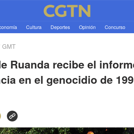
l
conomía
Cultura
Deportes
Opinión
Concurso
7 GMT
de Ruanda recibe el inform
ncia en el genocidio de 19