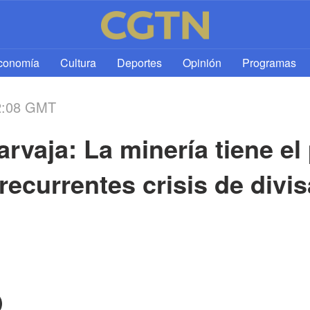
l
conomía
Cultura
Deportes
Opinión
Programas
2:08 GMT
vaja: La minería tiene el 
recurrentes crisis de divis