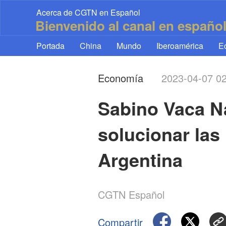
Acerca de CGTN en Español
Bienvenido al canal en españo
Portada
China
Mundo
Iberoamérica
E
Economía
2023-04-07 0
Sabino Vaca Nar
solucionar las 
Argentina
CGTN Español
Compartir