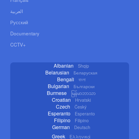
العربية
Русский
Documentary
CCTV+
Albanian
Shqip
Belarusian
Беларуская
Bengali
বাংলা
Bulgarian
Български
Burmese
မြန်မာဘာသာ
Croatian
Hrvatski
Czech
Český
Esperanto
Esperanto
Filipino
Filipino
German
Deutsch
Greek
Ελληνικά