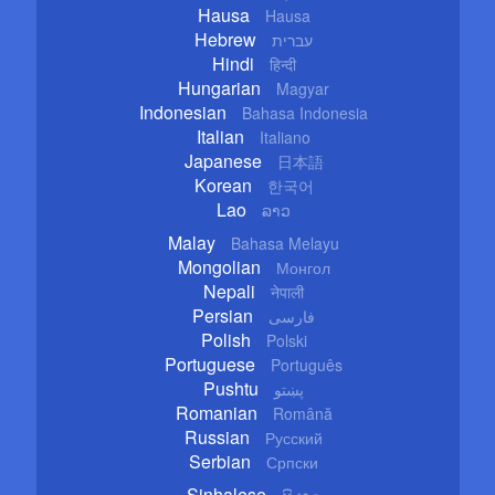
Hausa
Hausa
Hebrew
עברית
Hindi
हिन्दी
Hungarian
Magyar
Indonesian
Bahasa Indonesia
Italian
Italiano
Japanese
日本語
Korean
한국어
Lao
ລາວ
Malay
Bahasa Melayu
Mongolian
Монгол
Nepali
नेपाली
Persian
فارسی
Polish
Polski
Portuguese
Português
Pushtu
پښتو
Romanian
Română
Russian
Русский
Serbian
Српски
Sinhalese
සිංහල