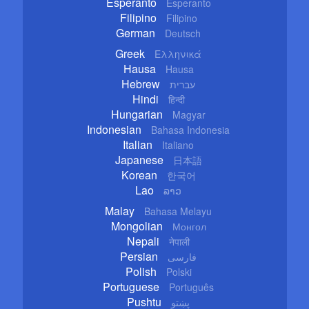
Esperanto
Esperanto
Filipino
Filipino
German
Deutsch
Greek
Ελληνικά
Hausa
Hausa
Hebrew
עברית
Hindi
हिन्दी
Hungarian
Magyar
Indonesian
Bahasa Indonesia
Italian
Italiano
Japanese
日本語
Korean
한국어
Lao
ລາວ
Malay
Bahasa Melayu
Mongolian
Монгол
Nepali
नेपाली
Persian
فارسی
Polish
Polski
Portuguese
Português
Pushtu
پښتو