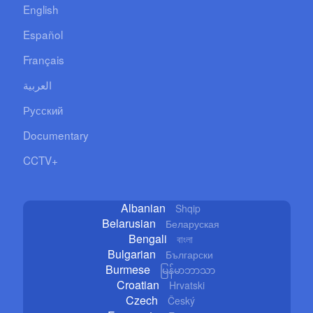
English
Español
Français
العربية
Русский
Documentary
CCTV+
Albanian
Shqip
Belarusian
Беларуская
Bengali
বাংলা
Bulgarian
Български
Burmese
မြန်မာဘာသာ
Croatian
Hrvatski
Czech
Český