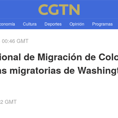
l
conomía
Cultura
Deportes
Opinión
Programas
4 00:46 GMT
ional de Migración de Col
cas migratorias de Washing
:22 GMT