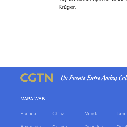
Krüger.
MAPA WEB
Portada
China
Mundo
Iber
Economía
Cultura
Deportes
Opin