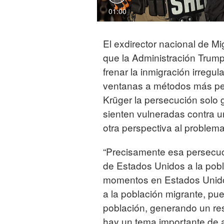
01:00
El exdirector nacional de M
que la Administración Trump
frenar la inmigración irregul
ventanas a métodos más peli
Krüger la persecución solo 
sienten vulneradas contra u
otra perspectiva al problema
“Precisamente esa persecuc
de Estados Unidos a la pobl
momentos en Estados Unidos
a la población migrante, pu
población, generando un res
hay un tema importante de a