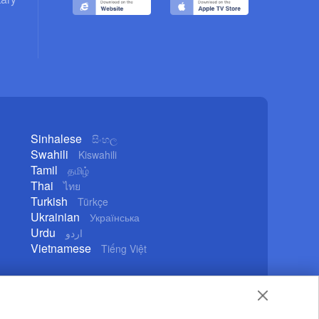
Sinhalese
සිංහල
Swahili
Kiswahili
Tamil
தமிழ்
Thai
ไทย
Turkish
Türkçe
Ukrainian
Українська
Urdu
اردو
Vietnamese
Tiếng Việt