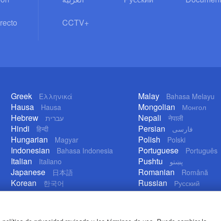
recto
CCTV+
Greek
Malay
Ελληνικά
Bahasa Melayu
Hausa
Mongolian
Hausa
Монгол
Hebrew
Nepali
עברית
नेपाली
Hindi
Persian
हिन्दी
فارسی
Hungarian
Polish
Magyar
Polski
Indonesian
Portuguese
Bahasa Indonesia
Português
Italian
Pushtu
Italiano
پښتو
Japanese
Romanian
日本語
Română
Korean
Russian
한국어
Русский
Lao
Serbian
ລາວ
Српски