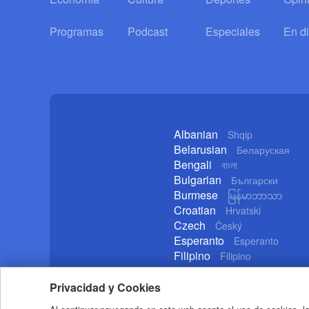
Programas
Podcast
Especiales
En di
Albanian
Shqip
Belarusian
Беларуская
Bengali
বাংলা
Bulgarian
Български
Burmese
မြန်မာဘာသာ
Croatian
Hrvatski
Czech
Český
Esperanto
Esperanto
Filipino
Filipino
German
Deutsch
Privacidad y Cookies