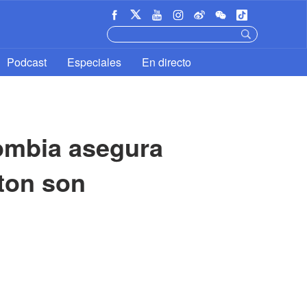
Podcast
Especiales
En directo
ombia asegura 
ton son 