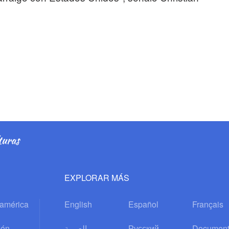
EXPLORAR MÁS
oamérica
English
Español
Français
ión
العربية
Русский
Document