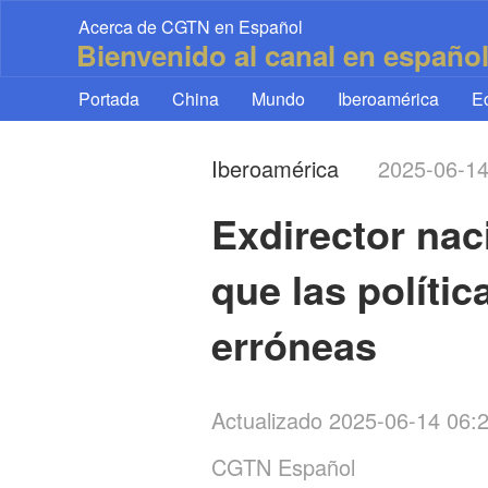
Acerca de CGTN en Español
Bienvenido al canal en españo
Portada
China
Mundo
Iberoamérica
E
Iberoamérica
2025-06-1
Exdirector nac
que las políti
erróneas
Actualizado 2025-06-14 06
CGTN Español