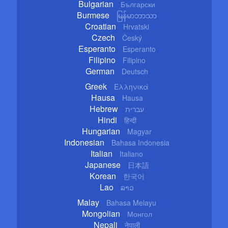
Bulgarian
Български
Burmese
မြန်မာဘာသာ
Croatian
Hrvatski
Czech
Český
Esperanto
Esperanto
Filipino
Filipino
German
Deutsch
Greek
Ελληνικά
Hausa
Hausa
Hebrew
עברית
Hindi
हिन्दी
Hungarian
Magyar
Indonesian
Bahasa Indonesia
Italian
Italiano
Japanese
日本語
Korean
한국어
Lao
ລາວ
Malay
Bahasa Melayu
Mongolian
Монгол
Nepali
नेपाली