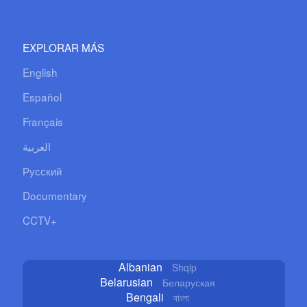
EXPLORAR MÁS
English
Español
Français
العربية
Русский
Documentary
CCTV+
Albanian
Shqip
Belarusian
Беларуская
Bengali
বাংলা