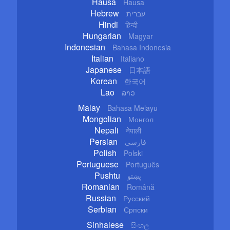
Hausa
Hausa
Hebrew
עברית
Hindi
हिन्दी
Hungarian
Magyar
Indonesian
Bahasa Indonesia
Italian
Italiano
Japanese
日本語
Korean
한국어
Lao
ລາວ
Malay
Bahasa Melayu
Mongolian
Монгол
Nepali
नेपाली
Persian
فارسی
Polish
Polski
Portuguese
Português
Pushtu
پښتو
Romanian
Română
Russian
Русский
Serbian
Српски
Sinhalese
සිංහල