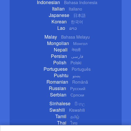
Indonesian
Bahasa Indonesia
Italian
Italiano
Japanese
日本語
Korean
한국어
Lao
ລາວ
Malay
Bahasa Melayu
Mongolian
Монгол
Nepali
नेपाली
Persian
فارسی
Polish
Polski
Portuguese
Português
Pushtu
پښتو
Romanian
Română
Russian
Русский
Serbian
Српски
Sinhalese
සිංහල
Swahili
Kiswahili
Tamil
தமிழ்
Thai
ไทย
Turkish
Türkçe