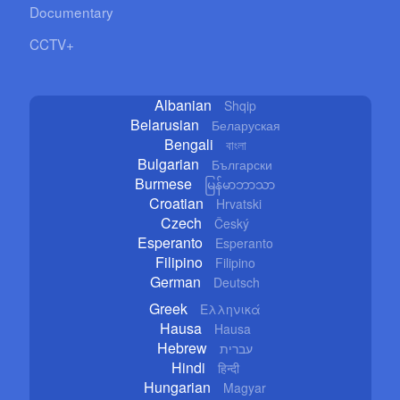
Documentary
CCTV+
Albanian
Shqip
Belarusian
Беларуская
Bengali
বাংলা
Bulgarian
Български
Burmese
မြန်မာဘာသာ
Croatian
Hrvatski
Czech
Český
Esperanto
Esperanto
Filipino
Filipino
German
Deutsch
Greek
Ελληνικά
Hausa
Hausa
Hebrew
עברית
Hindi
हिन्दी
Hungarian
Magyar