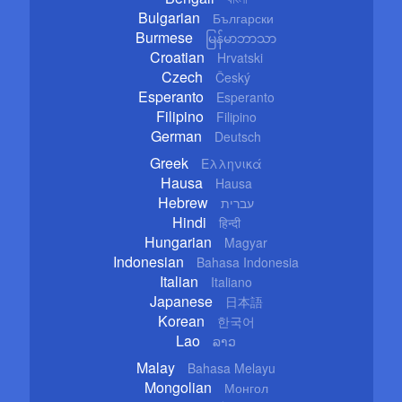
Bulgarian
Български
Burmese
မြန်မာဘာသာ
Croatian
Hrvatski
Czech
Český
Esperanto
Esperanto
Filipino
Filipino
German
Deutsch
Greek
Ελληνικά
Hausa
Hausa
Hebrew
עברית
Hindi
हिन्दी
Hungarian
Magyar
Indonesian
Bahasa Indonesia
Italian
Italiano
Japanese
日本語
Korean
한국어
Lao
ລາວ
Malay
Bahasa Melayu
Mongolian
Монгол