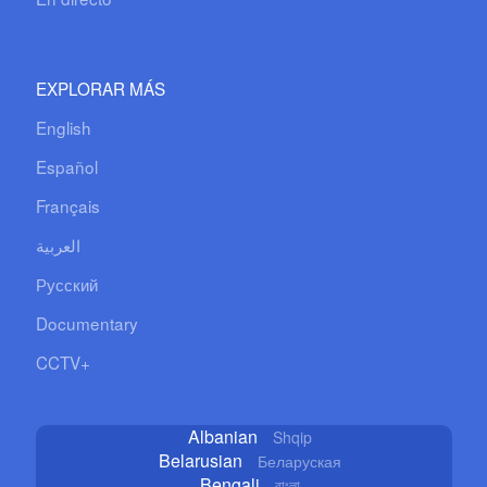
EXPLORAR MÁS
English
Español
Français
العربية
Русский
Documentary
CCTV+
Albanian
Shqip
Belarusian
Беларуская
Bengali
বাংলা