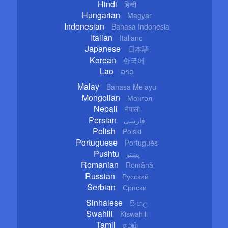
Hindi
हिन्दी
Hungarian
Magyar
Indonesian
Bahasa Indonesia
Italian
Italiano
Japanese
日本語
Korean
한국어
Lao
ລາວ
Malay
Bahasa Melayu
Mongolian
Монгол
Nepali
नेपाली
Persian
فارسی
Polish
Polski
Portuguese
Português
Pushtu
پښتو
Romanian
Română
Russian
Русский
Serbian
Српски
Sinhalese
සිංහල
Swahili
Kiswahili
Tamil
தமிழ்