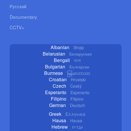
Русский
Documentary
CCTV+
Albanian
Shqip
Belarusian
Беларуская
Bengali
বাংলা
Bulgarian
Български
Burmese
မြန်မာဘာသာ
Croatian
Hrvatski
Czech
Český
Esperanto
Esperanto
Filipino
Filipino
German
Deutsch
Greek
Ελληνικά
Hausa
Hausa
Hebrew
עברית