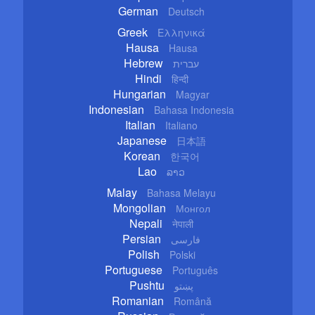
German
Deutsch
Greek
Ελληνικά
Hausa
Hausa
Hebrew
עברית
Hindi
हिन्दी
Hungarian
Magyar
Indonesian
Bahasa Indonesia
Italian
Italiano
Japanese
日本語
Korean
한국어
Lao
ລາວ
Malay
Bahasa Melayu
Mongolian
Монгол
Nepali
नेपाली
Persian
فارسی
Polish
Polski
Portuguese
Português
Pushtu
پښتو
Romanian
Română