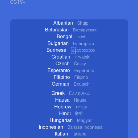
CCTV+
Albanian
Shqip
Belarusian
Беларуская
Bengali
বাংলা
Bulgarian
Български
Burmese
မြန်မာဘာသာ
Croatian
Hrvatski
Czech
Český
Esperanto
Esperanto
Filipino
Filipino
German
Deutsch
Greek
Ελληνικά
Hausa
Hausa
Hebrew
עברית
Hindi
हिन्दी
Hungarian
Magyar
Indonesian
Bahasa Indonesia
Italian
Italiano