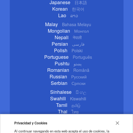
Japanese
日本語
Korean
한국어
Lao
ລາວ
Malay
Bahasa Melayu
Mongolian
Монгол
Nepali
नेपाली
Persian
فارسی
Polish
Polski
Portuguese
Português
Pushtu
پښتو
Romanian
Română
Russian
Русский
Serbian
Српски
Sinhalese
සිංහල
Swahili
Kiswahili
Tamil
தமிழ்
Thai
ไทย
Turkish
Türkçe
Privacidad y Cookies
Ukrainian
Українська
Urdu
اردو
Al continuar navegando en esta web acepta el uso de cookies, la