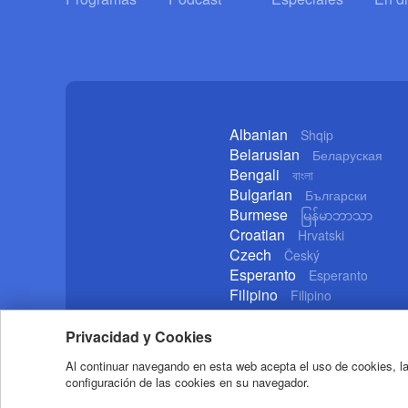
Albanian
Shqip
Belarusian
Беларуская
Bengali
বাংলা
Bulgarian
Български
Burmese
မြန်မာဘာသာ
Croatian
Hrvatski
Czech
Český
Esperanto
Esperanto
Filipino
Filipino
German
Deutsch
Privacidad y Cookies
Al continuar navegando en esta web acepta el uso de cookies, la
configuración de las cookies en su navegador.