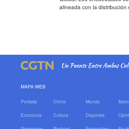
alineada con la distribució
MAPA WEB
Portada
China
Mundo
Iber
Economía
Cultura
Deportes
Opin
Programas
Podcast
Especiales
En di