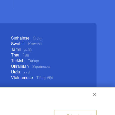
Sinhalese
සිංහල
Swahili
Kiswahili
Tamil
தமிழ்
Thai
ไทย
Turkish
Türkçe
Ukrainian
Українська
Urdu
اردو
Vietnamese
Tiếng Việt