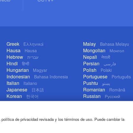
Greek
Malay
Ελληνικά
Bahasa Melayu
Hausa
Mongolian
Hausa
Монгол
Hebrew
Nepali
עברית
नेपाली
Hindi
Persian
हिन्दी
فارسی
Hungarian
Polish
Magyar
Polski
Indonesian
Portuguese
Bahasa Indonesia
Português
Italian
Pushtu
Italiano
پښتو
Japanese
Romanian
日本語
Română
Korean
Russian
한국어
Русский
Lao
Serbian
ລາວ
Српски
 política de privacidad revisada y los términos de uso. Puede cambiar la