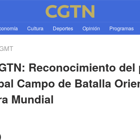
l
conomía
Cultura
Deportes
Opinión
Programas
5 GMT
GTN: Reconocimiento del p
pal Campo de Batalla Orient
a Mundial