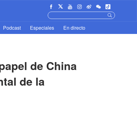
Podcast
Especiales
En directo
apel de China 
al de la 