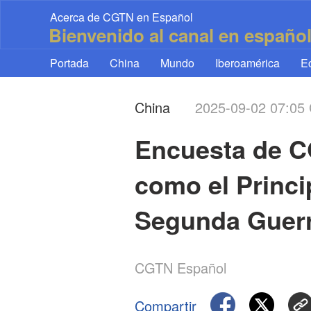
Acerca de CGTN en Español
Bienvenido al canal en españo
Portada
China
Mundo
Iberoamérica
E
China
2025-09-02 07:0
Encuesta de C
como el Princi
Segunda Guerr
CGTN Español
Compartir