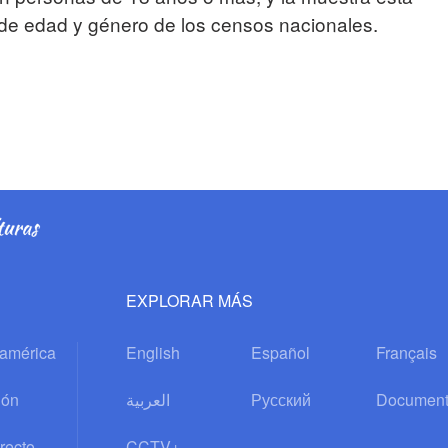
n de edad y género de los censos nacionales.
EXPLORAR MÁS
oamérica
English
Español
Français
ión
العربية
Русский
Document
recto
CCTV+