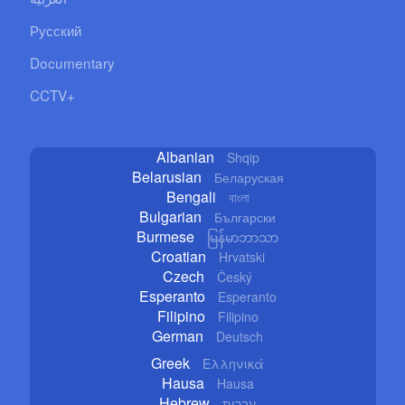
Русский
Documentary
CCTV+
Albanian
Shqip
Belarusian
Беларуская
Bengali
বাংলা
Bulgarian
Български
Burmese
မြန်မာဘာသာ
Croatian
Hrvatski
Czech
Český
Esperanto
Esperanto
Filipino
Filipino
German
Deutsch
Greek
Ελληνικά
Hausa
Hausa
Hebrew
עברית