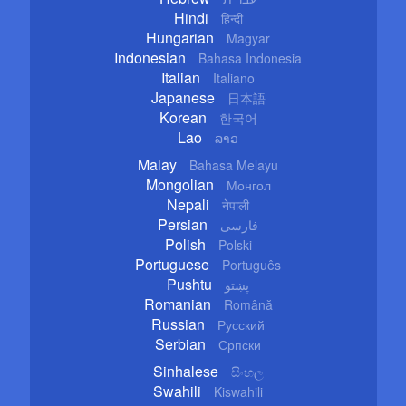
Hindi
हिन्दी
Hungarian
Magyar
Indonesian
Bahasa Indonesia
Italian
Italiano
Japanese
日本語
Korean
한국어
Lao
ລາວ
Malay
Bahasa Melayu
Mongolian
Монгол
Nepali
नेपाली
Persian
فارسی
Polish
Polski
Portuguese
Português
Pushtu
پښتو
Romanian
Română
Russian
Русский
Serbian
Српски
Sinhalese
සිංහල
Swahili
Kiswahili