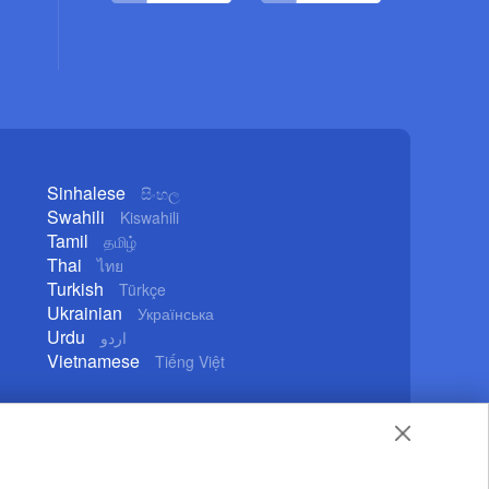
Sinhalese
සිංහල
Swahili
Kiswahili
Tamil
தமிழ்
Thai
ไทย
Turkish
Türkçe
Ukrainian
Українська
Urdu
اردو
Vietnamese
Tiếng Việt