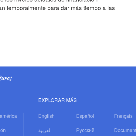
n temporalmente para dar más tiempo a las
EXPLORAR MÁS
oamérica
English
Español
Français
ión
العربية
Русский
Document