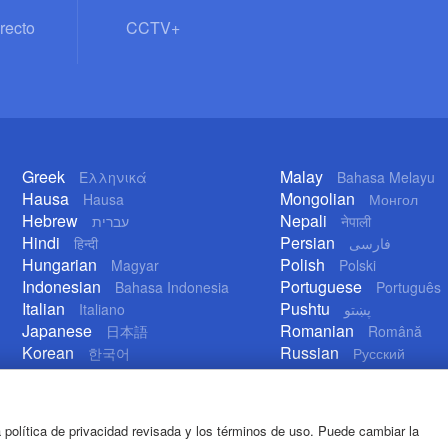
recto
CCTV+
Greek
Malay
Ελληνικά
Bahasa Melayu
Hausa
Mongolian
Hausa
Монгол
Hebrew
Nepali
עברית
नेपाली
Hindi
Persian
हिन्दी
فارسی
Hungarian
Polish
Magyar
Polski
Indonesian
Portuguese
Bahasa Indonesia
Português
Italian
Pushtu
Italiano
پښتو
Japanese
Romanian
日本語
Română
Korean
Russian
한국어
Русский
Lao
Serbian
ລາວ
Српски
 política de privacidad revisada y los términos de uso. Puede cambiar la