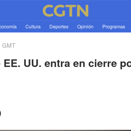
l
conomía
Cultura
Deportes
Opinión
Programas
3 GMT
EE. UU. entra en cierre po