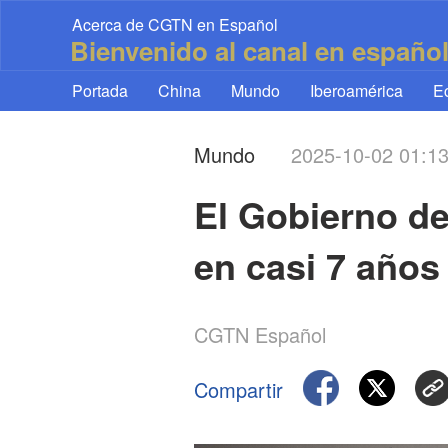
Acerca de CGTN en Español
Bienvenido al canal en españo
Portada
China
Mundo
Iberoamérica
E
Mundo
2025-10-02 01:1
El Gobierno de 
en casi 7 años
CGTN Español
Compartir