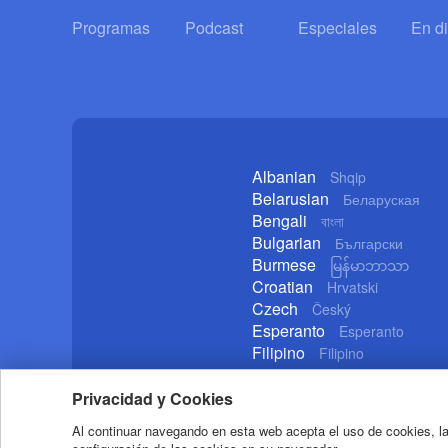
Programas
Podcast
Especiales
En di
Albanian
Shqip
Belarusian
Беларуская
Bengali
বাংলা
Bulgarian
Български
Burmese
မြန်မာဘာသာ
Croatian
Hrvatski
Czech
Český
Esperanto
Esperanto
Filipino
Filipino
German
Deutsch
Privacidad y Cookies
Al continuar navegando en esta web acepta el uso de cookies, la