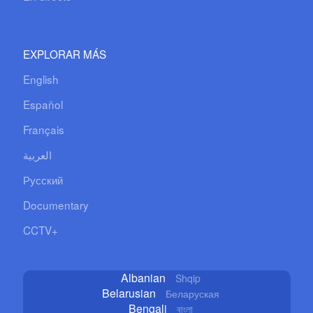
EXPLORAR MÁS
English
Español
Français
العربية
Русский
Documentary
CCTV+
Albanian
Shqip
Belarusian
Беларуская
Bengali
বাংলা