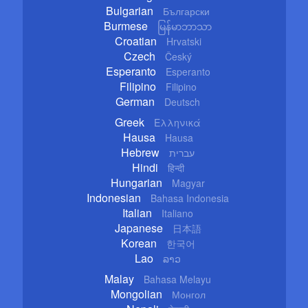
Bulgarian
Български
Burmese
မြန်မာဘာသာ
Croatian
Hrvatski
Czech
Český
Esperanto
Esperanto
Filipino
Filipino
German
Deutsch
Greek
Ελληνικά
Hausa
Hausa
Hebrew
עברית
Hindi
हिन्दी
Hungarian
Magyar
Indonesian
Bahasa Indonesia
Italian
Italiano
Japanese
日本語
Korean
한국어
Lao
ລາວ
Malay
Bahasa Melayu
Mongolian
Монгол