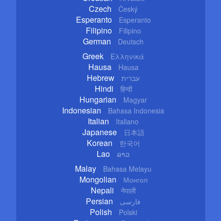
Czech
Český
Esperanto
Esperanto
Filipino
Filipino
German
Deutsch
Greek
Ελληνικά
Hausa
Hausa
Hebrew
עברית
Hindi
हिन्दी
Hungarian
Magyar
Indonesian
Bahasa Indonesia
Italian
Italiano
Japanese
日本語
Korean
한국어
Lao
ລາວ
Malay
Bahasa Melayu
Mongolian
Монгол
Nepali
नेपाली
Persian
فارسی
Polish
Polski