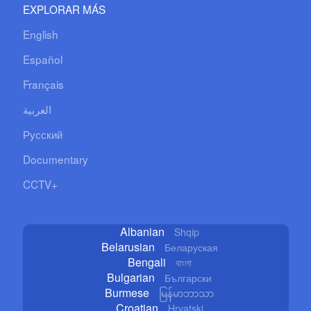
EXPLORAR MÁS
English
Español
Français
العربية
Русский
Documentary
CCTV+
Albanian
Shqip
Belarusian
Беларуская
Bengali
বাংলা
Bulgarian
Български
Burmese
မြန်မာဘာသာ
Croatian
Hrvatski