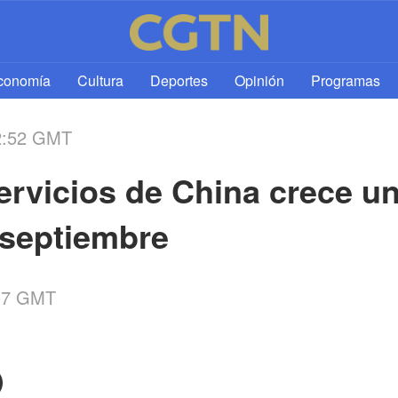
l
conomía
Cultura
Deportes
Opinión
Programas
2:52 GMT
rvicios de China crece un 
-septiembre
:07 GMT