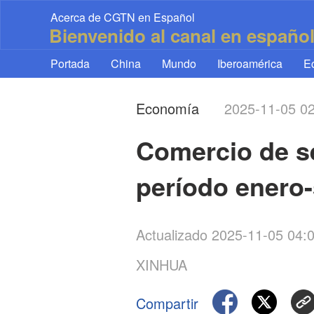
Acerca de CGTN en Español
Bienvenido al canal en españo
Portada
China
Mundo
Iberoamérica
E
Economía
2025-11-05 0
Comercio de se
período enero
Actualizado 2025-11-05 04
XINHUA
Compartir