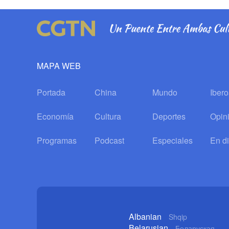
MAPA WEB
Portada
China
Mundo
Iber
Economía
Cultura
Deportes
Opin
Programas
Podcast
Especiales
En di
Albanian
Shqip
Belarusian
Беларуская