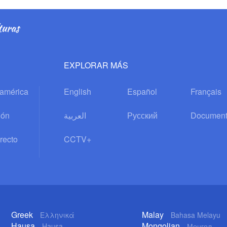
EXPLORAR MÁS
oamérica
English
Español
Français
ión
العربية
Русский
Document
recto
CCTV+
Greek
Malay
Ελληνικά
Bahasa Melayu
Hausa
Mongolian
Hausa
Монгол