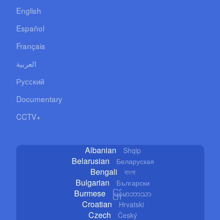
English
Español
Français
العربية
Русский
Documentary
CCTV+
Albanian
Shqip
Belarusian
Беларуская
Bengali
বাংলা
Bulgarian
Български
Burmese
မြန်မာဘာသာ
Croatian
Hrvatski
Czech
Český