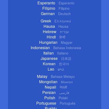
Esperanto
Esperanto
Filipino
Filipino
German
Deutsch
Greek
Ελληνικά
Hausa
Hausa
Hebrew
עברית
Hindi
हिन्दी
Hungarian
Magyar
Indonesian
Bahasa Indonesia
Italian
Italiano
Japanese
日本語
Korean
한국어
Lao
ລາວ
Malay
Bahasa Melayu
Mongolian
Монгол
Nepali
नेपाली
Persian
فارسی
Polish
Polski
Portuguese
Português
Pushtu
پښتو