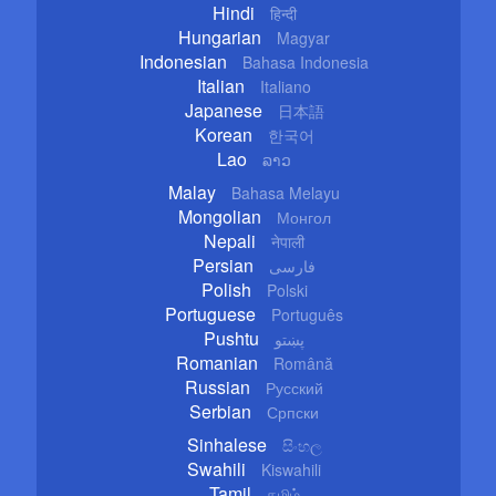
Hindi
हिन्दी
Hungarian
Magyar
Indonesian
Bahasa Indonesia
Italian
Italiano
Japanese
日本語
Korean
한국어
Lao
ລາວ
Malay
Bahasa Melayu
Mongolian
Монгол
Nepali
नेपाली
Persian
فارسی
Polish
Polski
Portuguese
Português
Pushtu
پښتو
Romanian
Română
Russian
Русский
Serbian
Српски
Sinhalese
සිංහල
Swahili
Kiswahili
Tamil
தமிழ்