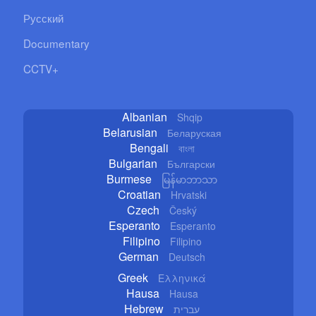
Русский
Documentary
CCTV+
Albanian
Shqip
Belarusian
Беларуская
Bengali
বাংলা
Bulgarian
Български
Burmese
မြန်မာဘာသာ
Croatian
Hrvatski
Czech
Český
Esperanto
Esperanto
Filipino
Filipino
German
Deutsch
Greek
Ελληνικά
Hausa
Hausa
Hebrew
עברית