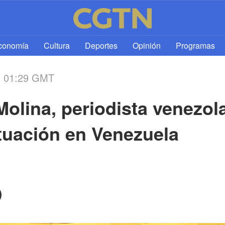
l
conomía
Cultura
Deportes
Opinión
Programas
0 01:29 GMT
Molina, periodista venezola
ituación en Venezuela