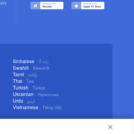
ary
Sinhalese
සිංහල
Swahili
Kiswahili
Tamil
தமிழ்
Thai
ไทย
Turkish
Türkçe
Ukrainian
Українська
Urdu
اردو
Vietnamese
Tiếng Việt