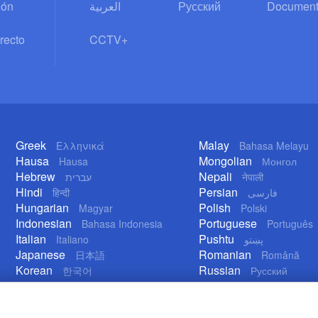
ión
العربية
Русский
Document
recto
CCTV+
Greek
Malay
Ελληνικά
Bahasa Melayu
Hausa
Mongolian
Hausa
Монгол
Hebrew
Nepali
עברית
नेपाली
Hindi
Persian
हिन्दी
فارسی
Hungarian
Polish
Magyar
Polski
Indonesian
Portuguese
Bahasa Indonesia
Português
Italian
Pushtu
Italiano
پښتو
Japanese
Romanian
日本語
Română
Korean
Russian
한국어
Русский
Lao
Serbian
ລາວ
Српски