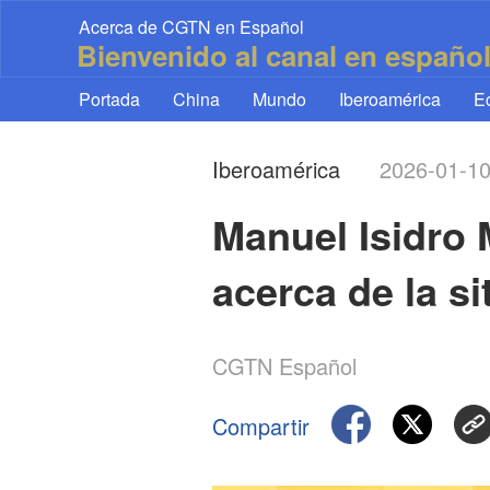
Acerca de CGTN en Español
Bienvenido al canal en españo
Portada
China
Mundo
Iberoamérica
E
Iberoamérica
2026-01-1
Manuel Isidro 
acerca de la s
CGTN Español
Compartir