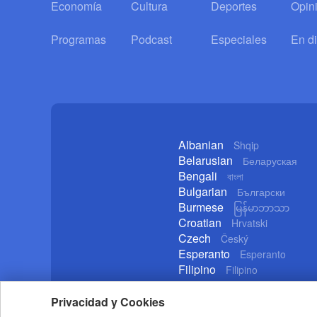
Economía
Cultura
Deportes
Opin
Programas
Podcast
Especiales
En di
Albanian
Shqip
Belarusian
Беларуская
Bengali
বাংলা
Bulgarian
Български
Burmese
မြန်မာဘာသာ
Croatian
Hrvatski
Czech
Český
Esperanto
Esperanto
Filipino
Filipino
German
Deutsch
Privacidad y Cookies