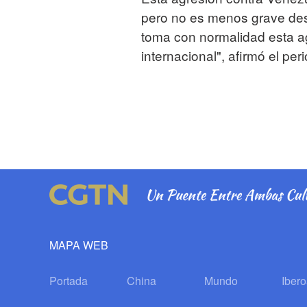
pero no es menos grave desd
toma con normalidad esta a
internacional", afirmó el per
MAPA WEB
Portada
China
Mundo
Iber