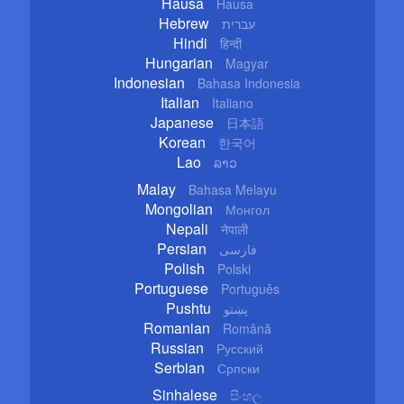
Hausa
Hausa
Hebrew
עברית
Hindi
हिन्दी
Hungarian
Magyar
Indonesian
Bahasa Indonesia
Italian
Italiano
Japanese
日本語
Korean
한국어
Lao
ລາວ
Malay
Bahasa Melayu
Mongolian
Монгол
Nepali
नेपाली
Persian
فارسی
Polish
Polski
Portuguese
Português
Pushtu
پښتو
Romanian
Română
Russian
Русский
Serbian
Српски
Sinhalese
සිංහල