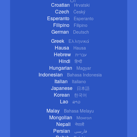
Croatian
Hrvatski
Czech
Český
Esperanto
Esperanto
Filipino
Filipino
German
Deutsch
Greek
Ελληνικά
Hausa
Hausa
Hebrew
עברית
Hindi
हिन्दी
Hungarian
Magyar
Indonesian
Bahasa Indonesia
Italian
Italiano
Japanese
日本語
Korean
한국어
Lao
ລາວ
Malay
Bahasa Melayu
Mongolian
Монгол
Nepali
नेपाली
Persian
فارسی