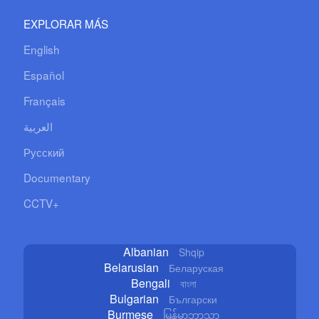
EXPLORAR MÁS
English
Español
Français
العربية
Русский
Documentary
CCTV+
Albanian
Shqip
Belarusian
Беларуская
Bengali
বাংলা
Bulgarian
Български
Burmese
မြန်မာဘာသာ