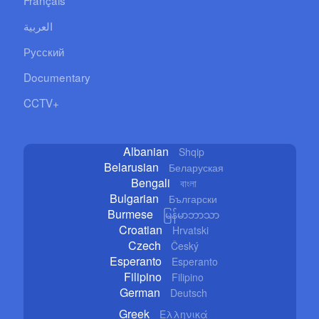
العربية
Русский
Documentary
CCTV+
Albanian
Shqip
Belarusian
Беларуская
Bengali
বাংলা
Bulgarian
Български
Burmese
မြန်မာဘာသာ
Croatian
Hrvatski
Czech
Český
Esperanto
Esperanto
Filipino
Filipino
German
Deutsch
Greek
Ελληνικά