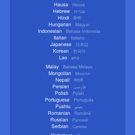
Hausa
Hausa
Hebrew
עברית
Hindi
हिन्दी
Hungarian
Magyar
Indonesian
Bahasa Indonesia
Italian
Italiano
Japanese
日本語
Korean
한국어
Lao
ລາວ
Malay
Bahasa Melayu
Mongolian
Монгол
Nepali
नेपाली
Persian
فارسی
Polish
Polski
Portuguese
Português
Pushtu
پښتو
Romanian
Română
Russian
Русский
Serbian
Српски