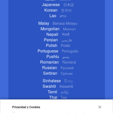
Japanese
日本語
Korean
한국어
Lao
ລາວ
Malay
Bahasa Melayu
Mongolian
Монгол
Nepali
नेपाली
Persian
فارسی
Polish
Polski
Portuguese
Português
Pushtu
پښتو
Romanian
Română
Russian
Русский
Serbian
Српски
Sinhalese
සිංහල
Swahili
Kiswahili
Tamil
தமிழ்
Thai
ไทย
Turkish
Türkçe
Privacidad y Cookies
Ukrainian
Українська