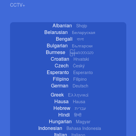
CCTV+
Albanian
Shqip
Belarusian
Беларуская
Bengali
বাংলা
Bulgarian
Български
Burmese
မြန်မာဘာသာ
Croatian
Hrvatski
Czech
Český
Esperanto
Esperanto
Filipino
Filipino
German
Deutsch
Greek
Ελληνικά
Hausa
Hausa
Hebrew
עברית
Hindi
हिन्दी
Hungarian
Magyar
Indonesian
Bahasa Indonesia
Italian
Italiano