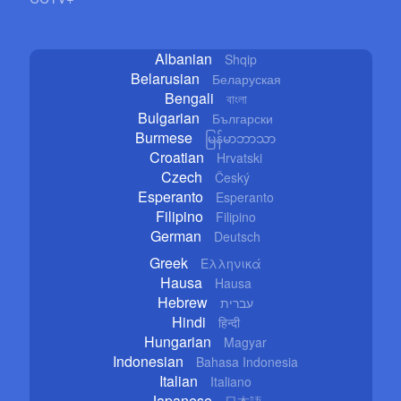
Albanian
Shqip
Belarusian
Беларуская
Bengali
বাংলা
Bulgarian
Български
Burmese
မြန်မာဘာသာ
Croatian
Hrvatski
Czech
Český
Esperanto
Esperanto
Filipino
Filipino
German
Deutsch
Greek
Ελληνικά
Hausa
Hausa
Hebrew
עברית
Hindi
हिन्दी
Hungarian
Magyar
Indonesian
Bahasa Indonesia
Italian
Italiano
Japanese