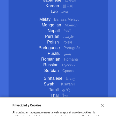
日本語
Korean
한국어
Lao
ລາວ
Malay
Bahasa Melayu
Mongolian
Монгол
Nepali
नेपाली
Persian
فارسی
Polish
Polski
Portuguese
Português
Pushtu
پښتو
Romanian
Română
Russian
Русский
Serbian
Српски
Sinhalese
සිංහල
Swahili
Kiswahili
Tamil
தமிழ்
Thai
ไทย
Turkish
Türkçe
Privacidad y Cookies
Ukrainian
Українська
Urdu
اردو
Al continuar navegando en esta web acepta el uso de cookies, la