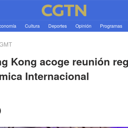
l
conomía
Cultura
Deportes
Opinión
Programas
1 GMT
 Kong acoge reunión regio
mica Internacional