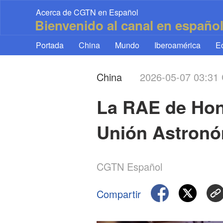
Acerca de CGTN en Español
Bienvenido al canal en españo
Portada
China
Mundo
Iberoamérica
E
China
2026-05-07 03:3
La RAE de Hong
Unión Astronó
CGTN Español
Compartir