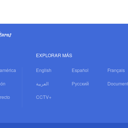
EXPLORAR MÁS
oamérica
English
Español
Français
ión
العربية
Русский
Document
recto
CCTV+