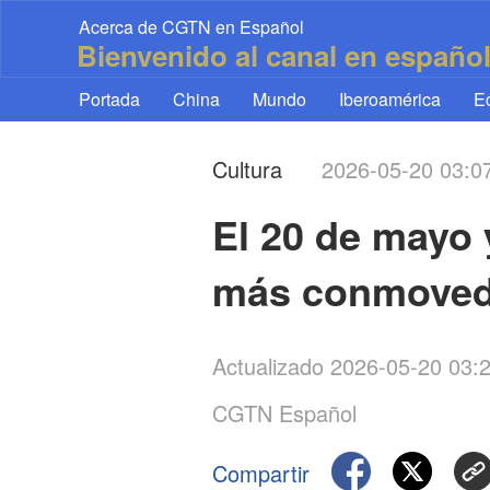
Acerca de CGTN en Español
Bienvenido al canal en españo
Portada
China
Mundo
Iberoamérica
E
Cultura
2026-05-20 03:
El 20 de mayo y
más conmovedo
Actualizado 2026-05-20 03
CGTN Español
Compartir