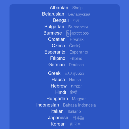
Albanian
Shqip
Belarusian
Беларуская
Bengali
বাংলা
Bulgarian
Български
Burmese
မြန်မာဘာသာ
Croatian
Hrvatski
Czech
Český
Esperanto
Esperanto
Filipino
Filipino
German
Deutsch
Greek
Ελληνικά
Hausa
Hausa
Hebrew
עברית
Hindi
हिन्दी
Hungarian
Magyar
Indonesian
Bahasa Indonesia
Italian
Italiano
Japanese
日本語
Korean
한국어