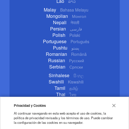
Lao
ລາວ
Malay
Bahasa Melayu
Mongolian
Монгол
Nepali
नेपाली
Persian
فارسی
Polish
Polski
Portuguese
Português
Pushtu
پښتو
Romanian
Română
Russian
Русский
Serbian
Српски
Sinhalese
සිංහල
Swahili
Kiswahili
Tamil
தமிழ்
Thai
ไทย
Turkish
Türkçe
Privacidad y Cookies
Ukrainian
Українська
Urdu
اردو
Al continuar navegando en esta web acepta el uso de cookies, la
política de privacidad revisada y los términos de uso. Puede cambiar
Vietnamese
Tiếng Việt
la configuración de las cookies en su navegador.