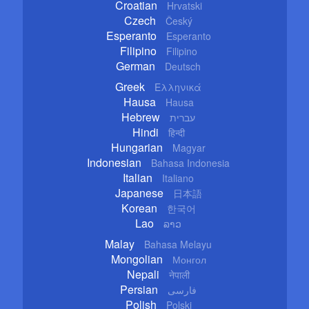
Croatian
Hrvatski
Czech
Český
Esperanto
Esperanto
Filipino
Filipino
German
Deutsch
Greek
Ελληνικά
Hausa
Hausa
Hebrew
עברית
Hindi
हिन्दी
Hungarian
Magyar
Indonesian
Bahasa Indonesia
Italian
Italiano
Japanese
日本語
Korean
한국어
Lao
ລາວ
Malay
Bahasa Melayu
Mongolian
Монгол
Nepali
नेपाली
Persian
فارسی
Polish
Polski