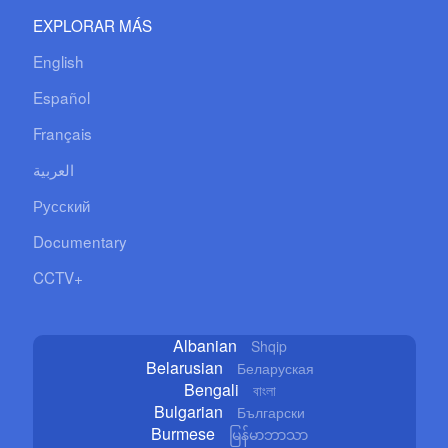
EXPLORAR MÁS
English
Español
Français
العربية
Русский
Documentary
CCTV+
Albanian
Shqip
Belarusian
Беларуская
Bengali
বাংলা
Bulgarian
Български
Burmese
မြန်မာဘာသာ