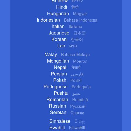
Hebrew
עברית
Hindi
हिन्दी
Hungarian
Magyar
Indonesian
Bahasa Indonesia
Italian
Italiano
Japanese
日本語
Korean
한국어
Lao
ລາວ
Malay
Bahasa Melayu
Mongolian
Монгол
Nepali
नेपाली
Persian
فارسی
Polish
Polski
Portuguese
Português
Pushtu
پښتو
Romanian
Română
Russian
Русский
Serbian
Српски
Sinhalese
සිංහල
Swahili
Kiswahili