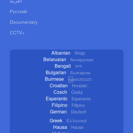
العربية
Русский
Documentary
CCTV+
Albanian
Shqip
Belarusian
Беларуская
Bengali
বাংলা
Bulgarian
Български
Burmese
မြန်မာဘာသာ
Croatian
Hrvatski
Czech
Český
Esperanto
Esperanto
Filipino
Filipino
German
Deutsch
Greek
Ελληνικά
Hausa
Hausa