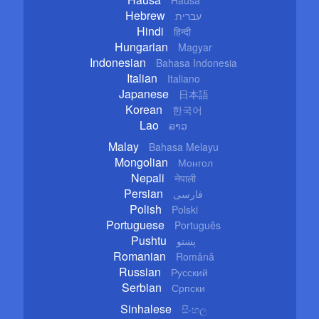
Hausa
Hebrew
עברית
Hindi
हिन्दी
Hungarian
Magyar
Indonesian
Bahasa Indonesia
Italian
Italiano
Japanese
日本語
Korean
한국어
Lao
ລາວ
Malay
Bahasa Melayu
Mongolian
Монгол
Nepali
नेपाली
Persian
فارسی
Polish
Polski
Portuguese
Português
Pushtu
پښتو
Romanian
Română
Russian
Русский
Serbian
Српски
Sinhalese
සිංහල