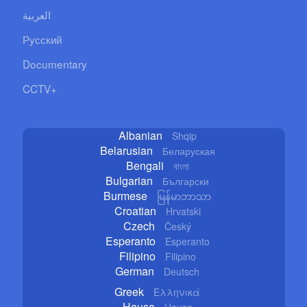
العربية
Русский
Documentary
CCTV+
Albanian
Shqip
Belarusian
Беларуская
Bengali
বাংলা
Bulgarian
Български
Burmese
မြန်မာဘာသာ
Croatian
Hrvatski
Czech
Český
Esperanto
Esperanto
Filipino
Filipino
German
Deutsch
Greek
Ελληνικά
Hausa