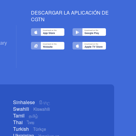
DESCARGAR LA APLICACIÓN DE
CGTN
ary
Sinhalese
සිංහල
Swahili
Kiswahili
Tamil
தமிழ்
Thai
ไทย
Turkish
Türkçe
Ukrainian
Українська