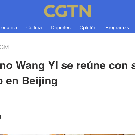
l
conomía
Cultura
Deportes
Opinión
Programas
6 GMT
hino Wang Yi se reúne con
 en Beijing 