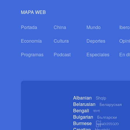
MAPA WEB
Portada
China
Mundo
Iber
Economía
Cultura
Deportes
Opin
Programas
Podcast
Especiales
En di
Albanian
Shqip
Belarusian
Беларуская
Bengali
বাংলা
Bulgarian
Български
Burmese
မြန်မာဘာသာ
Croatian
Hrvatski