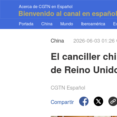
Acerca de CGTN en Español
Bienvenido al canal en españo
Portada
China
Mundo
Iberoamérica
E
China
2026-06-03 01:2
El canciller c
de Reino Unido
CGTN Español
Compartir