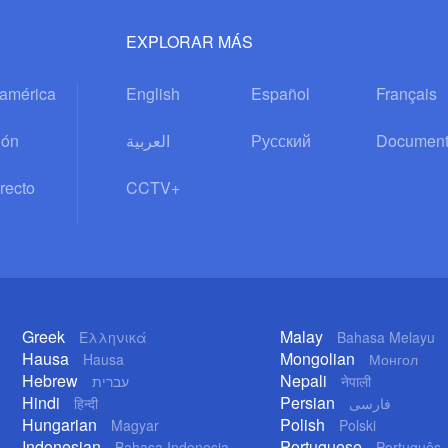
EXPLORAR MÁS
oamérica
English
Español
Français
ión
العربية
Русский
Document
recto
CCTV+
Greek
Malay
Ελληνικά
Bahasa Melayu
Hausa
Mongolian
Hausa
Монгол
Hebrew
Nepali
עברית
नेपाली
Hindi
Persian
हिन्दी
فارسی
Hungarian
Polish
Magyar
Polski
Indonesian
Portuguese
Bahasa Indonesia
Português