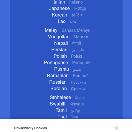
Italian
Italiano
Japanese
日本語
Korean
한국어
Lao
ລາວ
Malay
Bahasa Melayu
Mongolian
Монгол
Nepali
नेपाली
Persian
فارسی
Polish
Polski
Portuguese
Português
Pushtu
پښتو
Romanian
Română
Russian
Русский
Serbian
Српски
Sinhalese
සිංහල
Swahili
Kiswahili
Tamil
தமிழ்
Thai
ไทย
Turkish
Türkçe
Privacidad y Cookies
Ukrainian
Українська