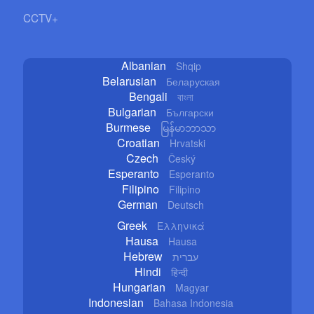
CCTV+
Albanian
Shqip
Belarusian
Беларуская
Bengali
বাংলা
Bulgarian
Български
Burmese
မြန်မာဘာသာ
Croatian
Hrvatski
Czech
Český
Esperanto
Esperanto
Filipino
Filipino
German
Deutsch
Greek
Ελληνικά
Hausa
Hausa
Hebrew
עברית
Hindi
हिन्दी
Hungarian
Magyar
Indonesian
Bahasa Indonesia