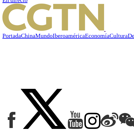
Portada
China
Mundo
Iberoamérica
Economía
Cultura
De