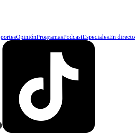
portes
Opinión
Programas
Podcast
Especiales
En directo