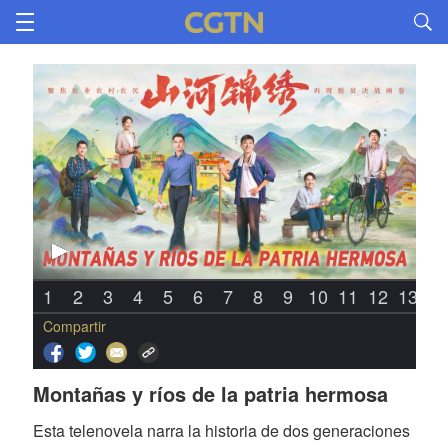
1
2
3
4
5
6
7
8
9
10
11
12
13
1
Compartir
Montañas y ríos de la patria hermosa
Esta telenovela narra la historia de dos generaciones