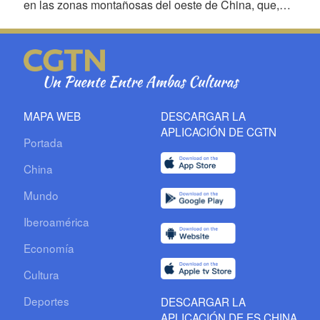
en las zonas montañosas del oeste de China, que,
bajo el liderazgo del Partido Comunista de China, se
suceden una tras otra en la lucha contra la pobreza.
MAPA WEB
DESCARGAR LA
APLICACIÓN DE CGTN
Portada
China
Mundo
Iberoamérica
Economía
Cultura
Deportes
DESCARGAR LA
APLICACIÓN DE ES CHINA