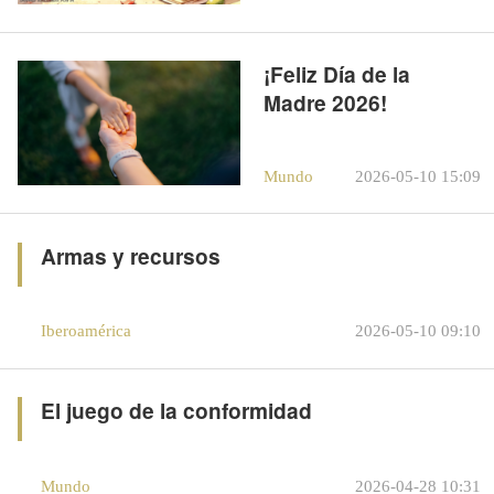
conmovedora del
cine chino en 2026
¡Feliz Día de la
Madre 2026!
Mundo
2026-05-10 15:09
Armas y recursos
Iberoamérica
2026-05-10 09:10
El juego de la conformidad
Mundo
2026-04-28 10:31