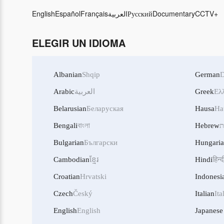
English
Español
Français
العربية
Русский
Documentary
CCTV+
ELEGIR UN IDIOMA
Albanian
Shqip
German
D
Arabic
العربية
Greek
Ελ
Belarusian
Беларуская
Hausa
Ha
Bengali
বাংলা
Hebrew
ת
Bulgarian
Български
Hungari
Cambodian
ខ្មែរ
Hindi
हिन्द
Croatian
Hrvatski
Indonesi
Czech
Český
Italian
Ita
English
English
Japanese