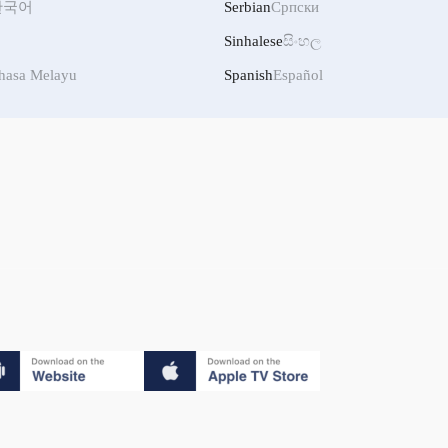
한국어
Serbian
Српски
Sinhalese
සිංහල
hasa Melayu
Spanish
Español