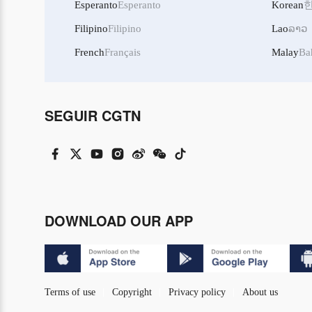
Esperanto
Esperanto
Korean
Filipino
Filipino
Lao
ລາວ
French
Français
Malay
Ba
SEGUIR CGTN
DOWNLOAD OUR APP
Terms of use
Copyright
Privacy policy
About us