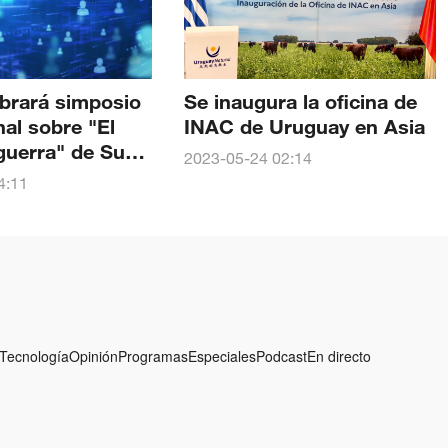
ebrará simposio
Se inaugura la oficina de
nal sobre "El
INAC de Uruguay en Asia
 guerra" de Sun
2023-05-24 02:14
4:11
Tecnología
Opinión
Programas
Especiales
Podcast
En directo