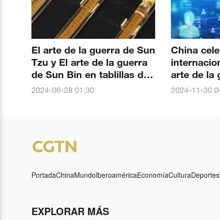
El arte de la guerra de Sun
China cel
Tzu y El arte de la guerra
internacio
de Sun Bin en tablillas de
arte de la
bambú
Tzu
2024-06-28 01:30
2024-11-30 0
Portada
China
Mundo
Iberoamérica
Economía
Cultura
Deportes
EXPLORAR MÁS