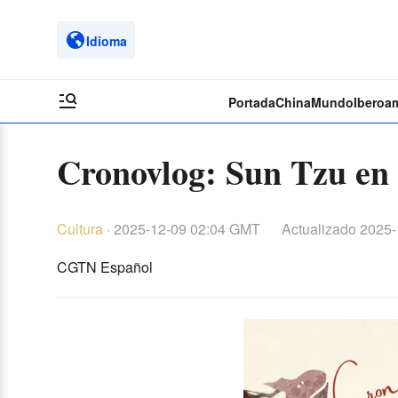
Idioma
Portada
China
Mundo
Iberoa
Cronovlog: Sun Tzu en l
Cultura
·
2025-12-09 02:04 GMT
Actualizado
2025-
CGTN Español