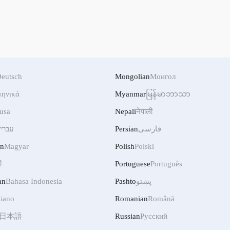
eutsch
Mongolian
Монгол
ληνικά
Myanmar
မြန်မာဘာသာ
usa
Nepali
नेपाली
עברי
Persian
فارسی
an
Magyar
Polish
Polski
ी
Portuguese
Português
an
Bahasa Indonesia
Pashto
پښتو
liano
Romanian
Română
日本語
Russian
Русский