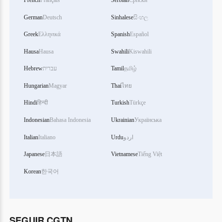
French
Français
Serbian
Српски
German
Deutsch
Sinhalese
සිංහල
Greek
Ελληνικά
Spanish
Español
Hausa
Hausa
Swahili
Kiswahili
Hebrew
עברית
Tamil
தமிழ்
Hungarian
Magyar
Thai
ไทย
Hindi
हिन्दी
Turkish
Türkçe
Indonesian
Bahasa Indonesia
Ukrainian
Українська
Italian
Italiano
Urdu
اردو
Japanese
日本語
Vietnamese
Tiếng Việt
Korean
한국어
SEGUIR CGTN