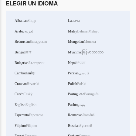
ELEGIR UN IDIOMA
EL PROYECTOR
06:45
Albanian
Shqip
Lao
ລາວ
SABOREANDO CHINA
07:30
Arabic
العربية
Malay
Bahasa Melayu
Belarusian
Беларуская
Mongolian
Монгол
NIHAO CHINA
07:45
Bengali
বাংলা
Myanmar
မြန်မာဘာသာ
Bulgarian
Български
Nepali
नेपाली
Cambodian
ខ្មែរ
Persian
فارسی
Croatian
Hrvatski
Polish
Polski
Czech
Český
Portuguese
Português
English
English
Pashto
پښتو
Esperanto
Esperanto
Romanian
Română
Filipino
Filipino
Russian
Русский