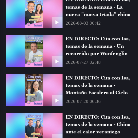
temas de la semana - La
CGTN NOTICIAS
16:00
nueva "nueva tríada" china
2026-08-03 06:42
MIRADA ECONÓMICA
16:30
EN DIRECTO: Cita con Isa,
temas de la semana - Un
CGTN NOTICIAS
17:00
recorrido por Wanfenglin
2026-07-27 02:48
DOCUMENTAL
17:30
EN DIRECTO: Cita con Isa,
EL PROYECTOR
18:00
temas de la semana -
Montaña Escalera al Cielo
2026-07-20 06:36
EL PROYECTOR
18:45
EN DIRECTO: Cita con Isa,
SABOREANDO CHINA
19:30
temas de la semana - China
ante el calor veraniego