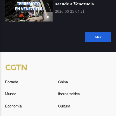
sacude a Venezuela
DOCUMENTAL
23:30
2026-06-25 04:21
EL PROYECTOR
00:00
Más
EL PROYECTOR
00:45
SABOREANDO CHINA
01:30
NIHAO CHINA
01:45
Portada
China
DOCUMENTAL
02:00
Mundo
Iberoamérica
ASÍ ES CHINA
02:30
Economía
Cultura