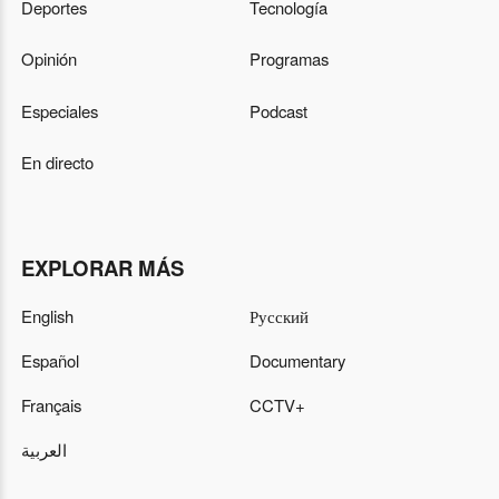
CGTN NOTICIAS
03:00
Deportes
Tecnología
Opinión
Programas
SABOREANDO CHINA
03:30
Especiales
Podcast
NIHAO CHINA
03:45
En directo
RONDA ARTÍSTICA
04:00
EXPLORAR MÁS
HORA INFANTIL
04:30
English
Русский
CAFÉ DE CGTN
05:00
Español
Documentary
DOCUMENTAL
05:30
Français
CCTV+
العربية
EL PROYECTOR
06:00