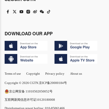
DOWNLOAD OUR APP
Terms of use
Copyright
Privacy policy
About us
Copyright © 2026 CGTN.
京ICP备20000184号
京公网安备 11010502050052号
互联网新闻信息许可证10120180008
Disinformation report hotline: 010-85061466