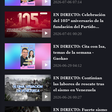
NIHAO CHINA
19:45
2026-07-06 07:14
EN DIRECTO: Celebración
DOCUMENTAL
20:00
del 105º aniversario de la
fundación del Partido
ASÍ ES CHINA
20:30
Comunista de China
2026-07-01 00:20
CGTN NOTICIAS
21:00
EN DIRECTO: Cita con Isa,
temas de la semana -
Gaokao
DOCUMENTAL
21:30
2026-06-29 04:12
RONDA ARTÍSTICA
22:00
EN DIRECTO: Continúan
las labores de rescate tras
el sismo en Venezuela
HORA INFANTIL
22:30
2026-06-26 00:27
MIRADA ECONÓMICA
23:00
EN DIRECTO: Fuerte sismo