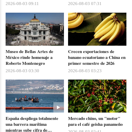
Popular de Liberación de
2026-08-03 09:11
2026-08-03 07:31
China
Museo de Bellas Artes de
Crecen exportaciones de
México rinde homenaje a
banano ecuatoriano a China en
Roberto Montenegro
primer semestre de 2026
2026-08-03 03:30
2026-08-03 03:23
España despliega totalmente
Mercado chino, un "motor"
una barrera marítima
para el café geisha panameño
mientras sube cifra de
2026-08-03 02:41