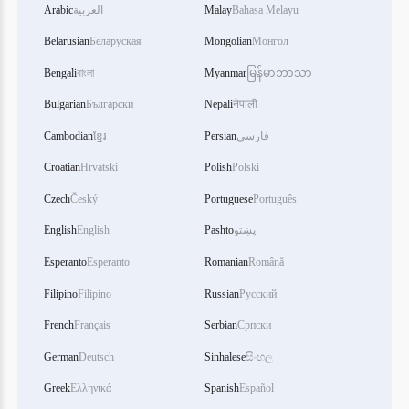
Arabic
العربية
Malay
Bahasa Melayu
Belarusian
Беларуская
Mongolian
Монгол
Bengali
বাংলা
Myanmar
မြန်မာဘာသာ
Bulgarian
Български
Nepali
नेपाली
Cambodian
ខ្មែរ
Persian
فارسی
Croatian
Hrvatski
Polish
Polski
Czech
Český
Portuguese
Português
English
English
Pashto
پښتو
Esperanto
Esperanto
Romanian
Română
Filipino
Filipino
Russian
Русский
French
Français
Serbian
Српски
German
Deutsch
Sinhalese
සිංහල
Greek
Ελληνικά
Spanish
Español