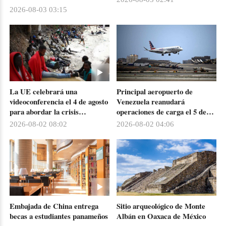
muertos en Ceuta
2026-08-03 03:15
La UE celebrará una
Principal aeropuerto de
videoconferencia el 4 de agosto
Venezuela reanudará
para abordar la crisis
operaciones de carga el 5 de
migratoria de Ceuta
agosto
2026-08-02 08:02
2026-08-02 04:06
Embajada de China entrega
Sitio arqueológico de Monte
becas a estudiantes panameños
Albán en Oaxaca de México