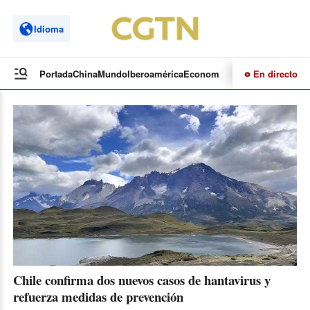
Idioma
En directo
Portada
China
Mundo
Iberoamérica
Economía
Cultura
Deportes
Te
Chile confirma dos nuevos casos de hantavirus y
refuerza medidas de prevención