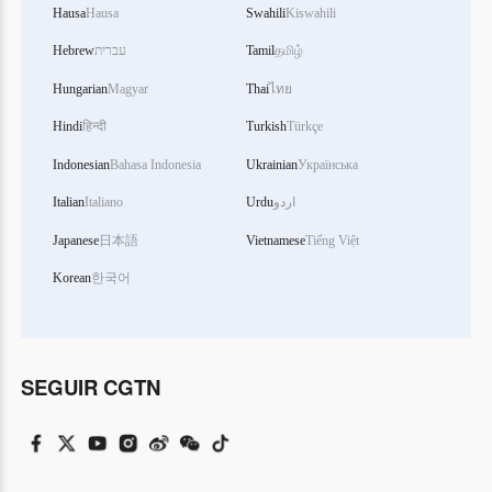
Hausa
Hausa
Swahili
Kiswahili
Hebrew
עברית
Tamil
தமிழ்
Hungarian
Magyar
Thai
ไทย
Hindi
हिन्दी
Turkish
Türkçe
Indonesian
Bahasa Indonesia
Ukrainian
Українська
Italian
Italiano
Urdu
اردو
Japanese
日本語
Vietnamese
Tiếng Việt
Korean
한국어
SEGUIR CGTN