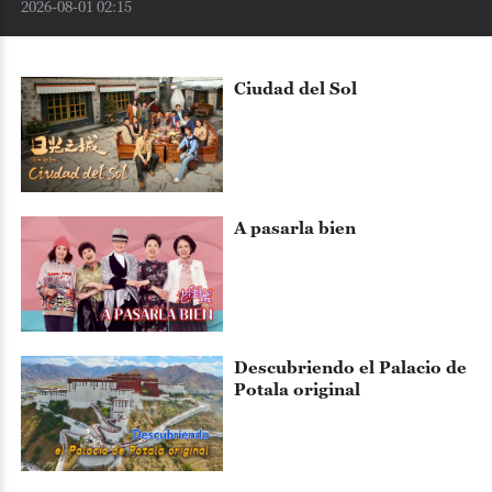
2026-08-01 02:15
20
Ciudad del Sol
A pasarla bien
Descubriendo el Palacio de
Potala original