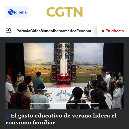
Idioma
En directo
Portada
China
Mundo
Iberoamérica
Economía
Cultura
Deportes
Te
El gasto educativo de verano lidera el
consumo familiar
c