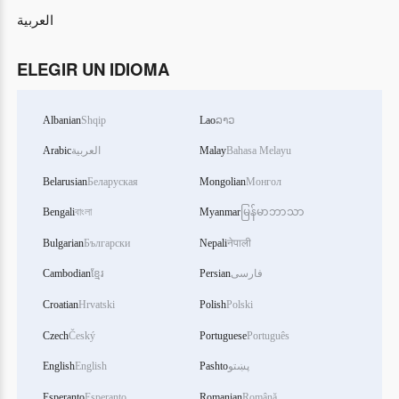
العربية
ELEGIR UN IDIOMA
Albanian
Shqip
Lao
ລາວ
Arabic
العربية
Malay
Bahasa Melayu
Belarusian
Беларуская
Mongolian
Монгол
Bengali
বাংলা
Myanmar
မြန်မာဘာသာ
Bulgarian
Български
Nepali
नेपाली
Cambodian
ខ្មែរ
Persian
فارسی
Croatian
Hrvatski
Polish
Polski
Czech
Český
Portuguese
Português
English
English
Pashto
پښتو
Esperanto
Esperanto
Romanian
Română