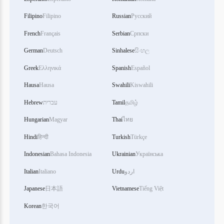
Filipino
Filipino
Russian
Русский
French
Français
Serbian
Српски
German
Deutsch
Sinhalese
සිංහල
Greek
Ελληνικά
Spanish
Español
Hausa
Hausa
Swahili
Kiswahili
Hebrew
עברית
Tamil
தமிழ்
Hungarian
Magyar
Thai
ไทย
Hindi
हिन्दी
Turkish
Türkçe
Indonesian
Bahasa Indonesia
Ukrainian
Українська
Italian
Italiano
Urdu
اردو
Japanese
日本語
Vietnamese
Tiếng Việt
Korean
한국어