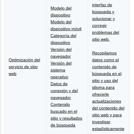
interfaz de
Modelo del
búsqueda y
dispositivo
solucionar y
Modelo del
corregir
dispositivo móvil
problemas del
Categoría del
sitio web.
dispositivo
Versión del
Recopilamos
navegador
Optimización del
datos como el
Versión del
servicio de sitio
contenido de
sistema
web
búsqueda en el
operativo
sitio y uso del
Datos de
idioma para
conexión y del
ofrecerle
navegador
actualizaciones
Contenido
del contenido del
buscado en el
sitio web y para
sitio y resultados
investigar
de búsqueda
estadísticamente