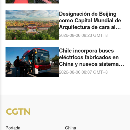
escuelas
Designación de Beijing
como Capital Mundial de
Arquitectura de cara al
Congreso Mundial de
2026-08-06 08:23
GMT+8
Arquitectos de la UIA en
2029
Chile incorpora buses
eléctricos fabricados en
China y nuevos sistemas
digitales para mejorar su
2026-08-06 08:07
GMT+8
movilidad
Portada
China