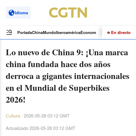
Idioma
En directo
Portada
China
Mundo
Iberoamérica
Economía
Cultura
Deportes
Te
Lo nuevo de China 9: ¡Una marca
china fundada hace dos años
derroca a gigantes internacionales
en el Mundial de Superbikes
2026!
Cultura
·
2026-05-28 03:12 GMT
Actualizado
2026-05-28 03:12 GMT