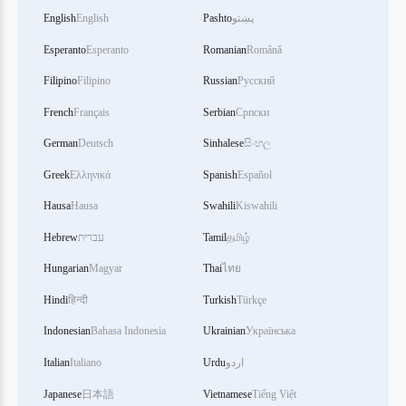
English
English
Pashto
پښتو
Esperanto
Esperanto
Romanian
Română
Filipino
Filipino
Russian
Русский
French
Français
Serbian
Српски
German
Deutsch
Sinhalese
සිංහල
Greek
Ελληνικά
Spanish
Español
Hausa
Hausa
Swahili
Kiswahili
Hebrew
עברית
Tamil
தமிழ்
Hungarian
Magyar
Thai
ไทย
Hindi
हिन्दी
Turkish
Türkçe
Indonesian
Bahasa Indonesia
Ukrainian
Українська
Italian
Italiano
Urdu
اردو
Japanese
日本語
Vietnamese
Tiếng Việt