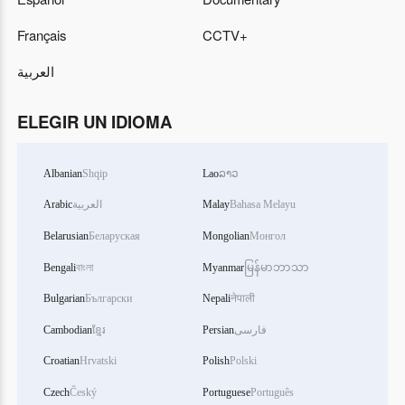
Français
CCTV+
العربية
ELEGIR UN IDIOMA
Albanian
Shqip
Lao
ລາວ
Arabic
العربية
Malay
Bahasa Melayu
Belarusian
Беларуская
Mongolian
Монгол
Bengali
বাংলা
Myanmar
မြန်မာဘာသာ
Bulgarian
Български
Nepali
नेपाली
Cambodian
ខ្មែរ
Persian
فارسی
Croatian
Hrvatski
Polish
Polski
Czech
Český
Portuguese
Português