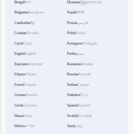
Bengali
বাংলা
Myanmar
မြန်မာဘာသာ
Bulgarian
Български
Nepali
नेपाली
Cambodian
ខ្មែរ
Persian
فارسی
Croatian
Hrvatski
Polish
Polski
Czech
Český
Portuguese
Português
English
English
Pashto
پښتو
Esperanto
Esperanto
Romanian
Română
Filipino
Filipino
Russian
Русский
French
Français
Serbian
Српски
German
Deutsch
Sinhalese
සිංහල
Greek
Ελληνικά
Spanish
Español
Hausa
Hausa
Swahili
Kiswahili
Hebrew
עברית
Tamil
தமிழ்