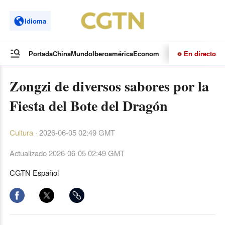
Idioma
En directo
Portada
China
Mundo
Iberoamérica
Economía
Cultura
Deportes
Te
Zongzi de diversos sabores por la
Fiesta del Bote del Dragón
Cultura
·
2026-06-05 02:49 GMT
Actualizado
2026-06-05 02:49 GMT
CGTN Español