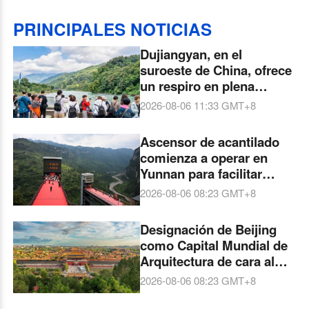
PRINCIPALES NOTICIAS
Dujiangyan, en el
suroeste de China, ofrece
un respiro en plena
naturaleza
2026-08-06 11:33
GMT+8
Ascensor de acantilado
comienza a operar en
Yunnan para facilitar
viajes de estudiantes a
2026-08-06 08:23
GMT+8
escuelas
Designación de Beijing
como Capital Mundial de
Arquitectura de cara al
Congreso Mundial de
2026-08-06 08:23
GMT+8
Arquitectos de la UIA en
2029