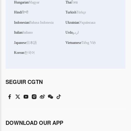
Hungarian
Magyar
Thai
ไทย
Hindi
हिन्दी
Turkish
Türkçe
Indonesian
Bahasa Indonesia
Ukrainian
Українська
Italian
Italiano
Urdu
اردو
Japanese
日本語
Vietnamese
Tiếng Việt
Korean
한국어
SEGUIR CGTN
DOWNLOAD OUR APP