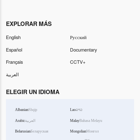
EXPLORAR MÁS
English
Русский
Español
Documentary
Français
CCTV+
العربية
ELEGIR UN IDIOMA
Albanian
Shqip
Lao
ລາວ
Arabic
العربية
Malay
Bahasa Melayu
Belarusian
Беларуская
Mongolian
Монгол