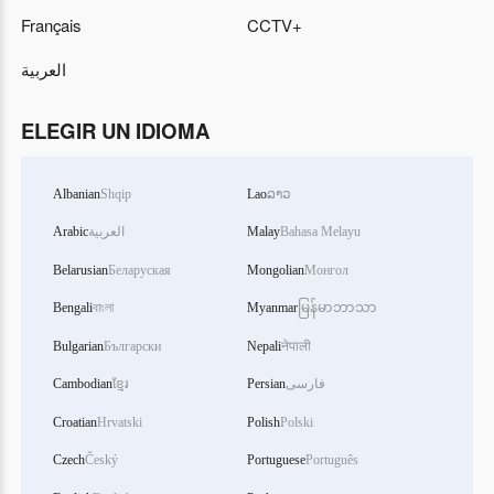
Français
CCTV+
العربية
ELEGIR UN IDIOMA
Albanian
Shqip
Lao
ລາວ
Arabic
العربية
Malay
Bahasa Melayu
Belarusian
Беларуская
Mongolian
Монгол
Bengali
বাংলা
Myanmar
မြန်မာဘာသာ
Bulgarian
Български
Nepali
नेपाली
Cambodian
ខ្មែរ
Persian
فارسی
Croatian
Hrvatski
Polish
Polski
Czech
Český
Portuguese
Português