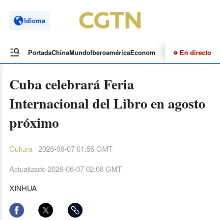
Idioma
En directo
Portada
China
Mundo
Iberoamérica
Economía
Cultura
Deportes
Te
Cuba celebrará Feria
Internacional del Libro en agosto
próximo
Cultura
·
2026-06-07 01:56 GMT
Actualizado
2026-06-07 02:08 GMT
XINHUA