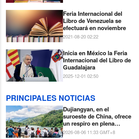
Feria Internacional del
Libro de Venezuela se
efectuará en noviembre
2021-08-20 02:22
Inicia en México la Feria
Internacional del Libro de
Guadalajara
2025-12-01 02:50
PRINCIPALES NOTICIAS
Dujiangyan, en el
suroeste de China, ofrece
un respiro en plena
naturaleza
2026-08-06 11:33
GMT+8