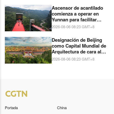
Ascensor de acantilado
comienza a operar en
Yunnan para facilitar
viajes de estudiantes a
2026-08-06 08:23
GMT+8
escuelas
Designación de Beijing
como Capital Mundial de
Arquitectura de cara al
Congreso Mundial de
2026-08-06 08:23
GMT+8
Arquitectos de la UIA en
2029
Portada
China