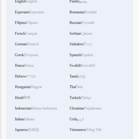
English
English
Pashto
پښتو
Esperanto
Esperanto
Romanian
Română
Filipino
Filipino
Russian
Русский
French
Français
Serbian
Српски
German
Deutsch
Sinhalese
සිංහල
Greek
Ελληνικά
Spanish
Español
Hausa
Hausa
Swahili
Kiswahili
Hebrew
עברית
Tamil
தமிழ்
Hungarian
Magyar
Thai
ไทย
Hindi
हिन्दी
Turkish
Türkçe
Indonesian
Bahasa Indonesia
Ukrainian
Українська
Italian
Italiano
Urdu
اردو
Japanese
日本語
Vietnamese
Tiếng Việt