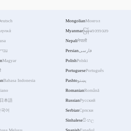
eutsch
Mongolian
Монгол
ληνικά
Myanmar
မြန်မာဘာသာ
usa
Nepali
नेपाली
עברי
Persian
فارسی
an
Magyar
Polish
Polski
ी
Portuguese
Português
an
Bahasa Indonesia
Pashto
پښتو
liano
Romanian
Română
日本語
Russian
Русский
한국어
Serbian
Српски
Sinhalese
සිංහල
hasa Melayu
Spanish
Español