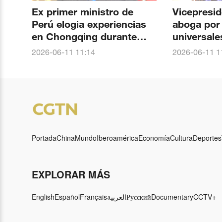
Ex primer ministro de
Vicepresi
Perú elogia experiencias
aboga por
en Chongqing durante
universale
foro de derechos
humanos e
2026-06-11 11:14
2026-06-11 1
humanos en Beijing
Beijing
Portada
China
Mundo
Iberoamérica
Economía
Cultura
Deportes
EXPLORAR MÁS
English
Español
Français
العربية
Русский
Documentary
CCTV+