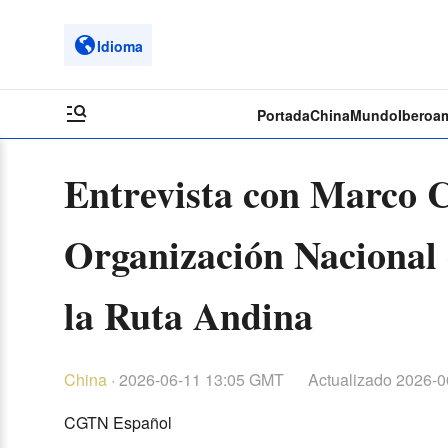
Idioma
Portada
China
Mundo
Iberoa
Entrevista con Marco C
Organización Nacional 
la Ruta Andina
China
·
2026-06-11 13:05 GMT
Actualizado
2026-0
CGTN Español