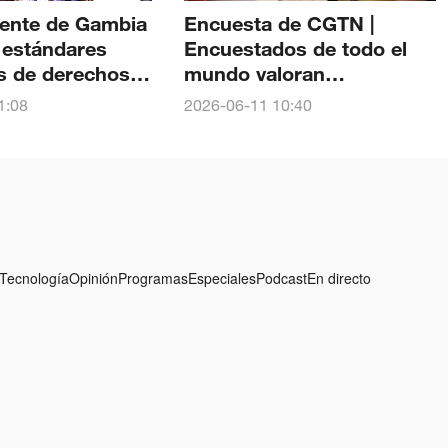
dente de Gambia
Encuesta de CGTN |
 estándares
Encuestados de todo el
s de derechos
mundo valoran
n foro de
positivamente la
1:08
2026-06-11 10:40
contribución de China a la
gobernanza mundial de
los derechos humanos
Tecnología
Opinión
Programas
Especiales
Podcast
En directo