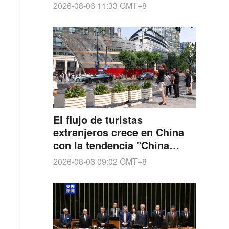
2026-08-06 11:33
GMT+8
El flujo de turistas
extranjeros crece en China
con la tendencia "China
Cool"
2026-08-06 09:02
GMT+8