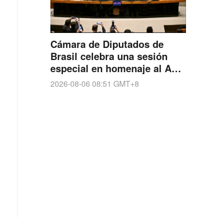
Cámara de Diputados de
Brasil celebra una sesión
especial en homenaje al Año
Cultura China-Brasil 2026
2026-08-06 08:51
GMT+8