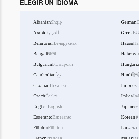
ELEGIR UN IDIOMA
Albanian
Shqip
German
D
Arabic
العربية
Greek
Ελ
Belarusian
Беларуская
Hausa
Ha
Bengali
বাংলা
Hebrew
ת
Bulgarian
Български
Hungari
Cambodian
ខ្មែរ
Hindi
हिन्द
Croatian
Hrvatski
Indonesi
Czech
Český
Italian
Ita
English
English
Japanese
Esperanto
Esperanto
Korean
Filipino
Filipino
Lao
ລາວ
French
Français
Malay
Ba