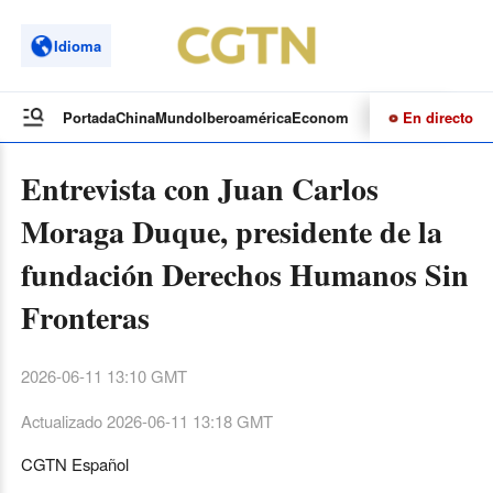
Idioma
En directo
Portada
China
Mundo
Iberoamérica
Economía
Cultura
Deportes
Te
Entrevista con Juan Carlos
Moraga Duque, presidente de la
fundación Derechos Humanos Sin
Fronteras
2026-06-11 13:10 GMT
Actualizado
2026-06-11 13:18 GMT
CGTN Español