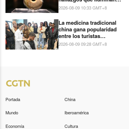
los orígenes de la
2026-08-09 10:33
GMT+8
civilización china
La medicina tradicional
china gana popularidad
entre los turistas
extranjeros
2026-08-09 09:28
GMT+8
Portada
China
Mundo
Iberoamérica
Economía
Cultura