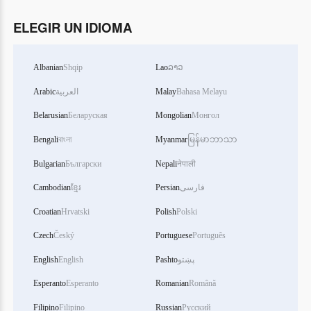
ELEGIR UN IDIOMA
Albanian
Shqip
Lao
ລາວ
Arabic
العربية
Malay
Bahasa Melayu
Belarusian
Беларуская
Mongolian
Монгол
Bengali
বাংলা
Myanmar
မြန်မာဘာသာ
Bulgarian
Български
Nepali
नेपाली
Cambodian
ខ្មែរ
Persian
فارسی
Croatian
Hrvatski
Polish
Polski
Czech
Český
Portuguese
Português
English
English
Pashto
پښتو
Esperanto
Esperanto
Romanian
Română
Filipino
Filipino
Russian
Русский