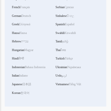
French
Français
Serbian
Српски
German
Deutsch
Sinhalese
සිංහල
Greek
Ελληνικά
Spanish
Español
Hausa
Hausa
Swahili
Kiswahili
Hebrew
עברית
Tamil
தமிழ்
Hungarian
Magyar
Thai
ไทย
Hindi
हिन्दी
Turkish
Türkçe
Indonesian
Bahasa Indonesia
Ukrainian
Українська
Italian
Italiano
Urdu
اردو
Japanese
日本語
Vietnamese
Tiếng Việt
Korean
한국어