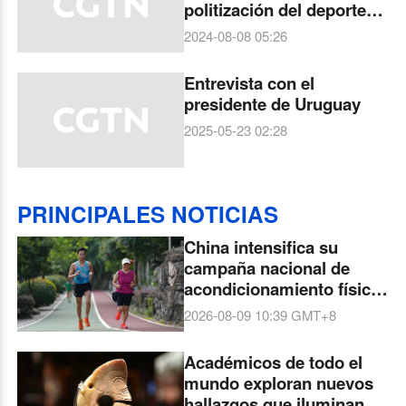
politización del deporte
es preocupante
2024-08-08 05:26
Entrevista con el
presidente de Uruguay
2025-05-23 02:28
PRINCIPALES NOTICIAS
China intensifica su
campaña nacional de
acondicionamiento físico
para promover la salud
2026-08-09 10:39
GMT+8
pública
Académicos de todo el
mundo exploran nuevos
hallazgos que iluminan