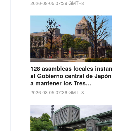
UU. en Kagoshima
2026-08-05 07:39
GMT+8
128 asambleas locales instan
al Gobierno central de Japón
a mantener los Tres
Principios No Nucleares
2026-08-05 07:36
GMT+8