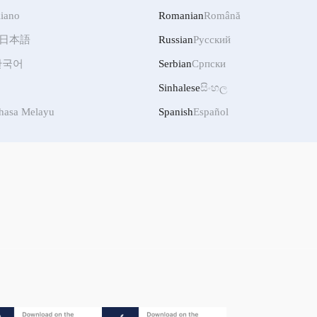
liano
Romanian
Română
日本語
Russian
Русский
한국어
Serbian
Српски
Sinhalese
සිංහල
hasa Melayu
Spanish
Español