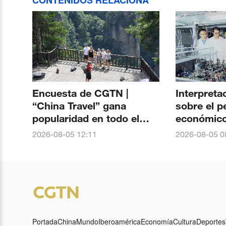
CONTENIDOS RELACIONA
Encuesta de CGTN |
Interpreta
“China Travel” gana
sobre el 
popularidad en todo el
económico 
mundo. Más del 90 % de
El nacimie
2026-08-05 12:11
2026-08-05 0
los encuestados ven un
Jiuzhang-3
aumento del interés global
liderazgo 
por China
China en 
cuántica f
Portada
China
Mundo
Iberoamérica
Economía
Cultura
Deportes