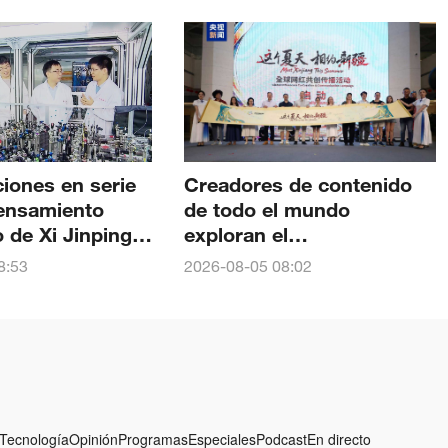
ciones en serie
Creadores de contenido
pensamiento
de todo el mundo
de Xi Jinping:
exploran el
nto de
patrimonio milenario y la
8:53
2026-08-05 08:02
 consolidó el
vida moderna de la región
internacional de
computación
otónica
Tecnología
Opinión
Programas
Especiales
Podcast
En directo