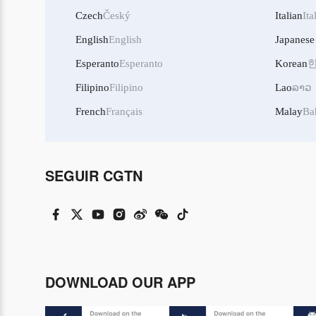
Czech
Český
Italian
Ita
English
English
Japanese
Esperanto
Esperanto
Korean
Filipino
Filipino
Lao
ລາວ
French
Français
Malay
Ba
SEGUIR CGTN
DOWNLOAD OUR APP