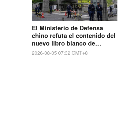
El Ministerio de Defensa
chino refuta el contenido del
nuevo libro blanco de
defensa japonés
2026-08-05 07:32
GMT+8