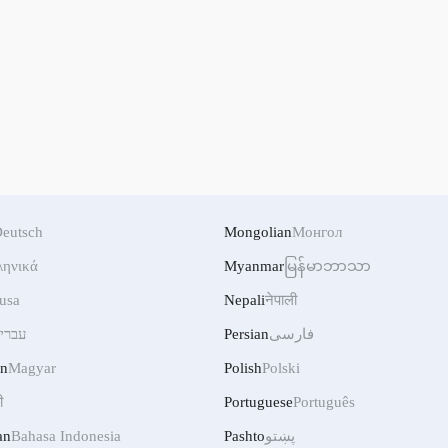
eutsch
Mongolian
Монгол
ληνικά
Myanmar
မြန်မာဘာသာ
usa
Nepali
नेपाली
עברי
Persian
فارسی
an
Magyar
Polish
Polski
ी
Portuguese
Português
an
Bahasa Indonesia
Pashto
پښتو