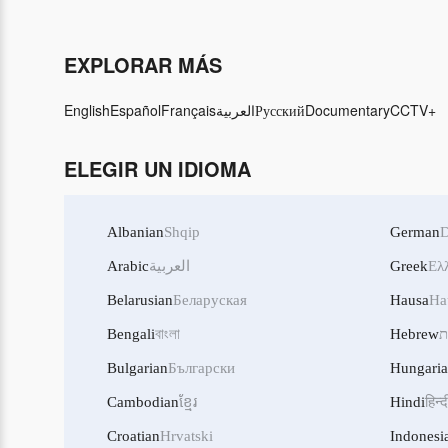
EXPLORAR MÁS
English
Español
Français
العربية
Русский
Documentary
CCTV+
ELEGIR UN IDIOMA
Albanian
Shqip
German
D
Arabic
العربية
Greek
Ελ
Belarusian
Беларуская
Hausa
Ha
Bengali
বাংলা
Hebrew
ת
Bulgarian
Български
Hungari
Cambodian
ខ្មែរ
Hindi
हिन्द
Croatian
Hrvatski
Indonesi