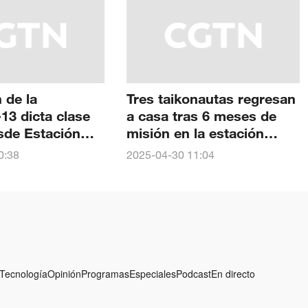
 de la
Tres taikonautas regresan
13 dicta clase
a casa tras 6 meses de
sde Estación
misión en la estación
hina
espacial china Tiangong
0:38
2025-04-30 11:04
Tecnología
Opinión
Programas
Especiales
Podcast
En directo