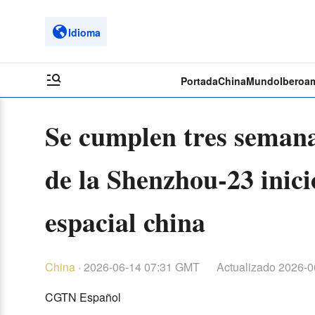
Idioma
Portada
China
Mundo
Iberoa
Se cumplen tres semana
de la Shenzhou‑23 inici
espacial china
China
·
2026-06-14 07:31 GMT
Actualizado
2026-0
CGTN Español