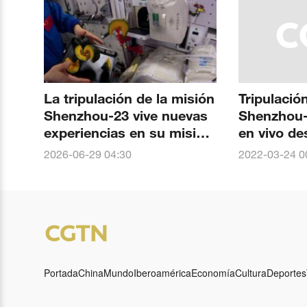
La tripulación de la misión
Tripulación
Shenzhou-23 vive nuevas
Shenzhou-
experiencias en su misión
en vivo de
espacial tripulada
Espacial C
2026-06-29 04:30
2022-03-24 0
Portada
China
Mundo
Iberoamérica
Economía
Cultura
Deportes