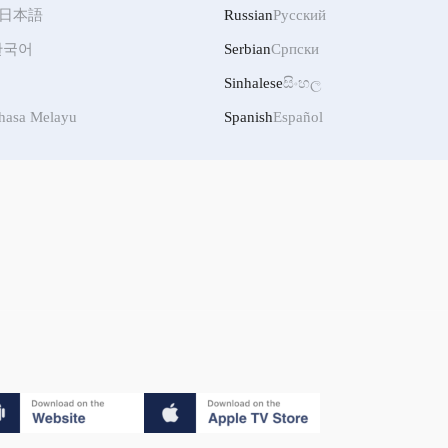
日本語
Russian
Русский
한국어
Serbian
Српски
Sinhalese
සිංහල
hasa Melayu
Spanish
Español