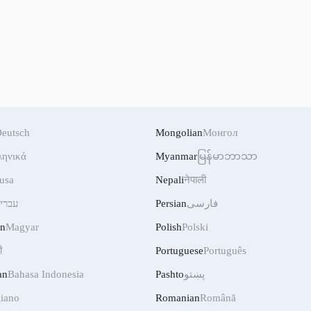
eutsch
Mongolian
Монгол
ληνικά
Myanmar
မြန်မာဘာသာ
usa
Nepali
नेपाली
עברי
Persian
فارسی
an
Magyar
Polish
Polski
ी
Portuguese
Português
an
Bahasa Indonesia
Pashto
پښتو
liano
Romanian
Română