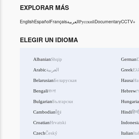
EXPLORAR MÁS
English
Español
Français
العربية
Русский
Documentary
CCTV+
ELEGIR UN IDIOMA
Albanian
Shqip
German
D
Arabic
العربية
Greek
Ελ
Belarusian
Беларуская
Hausa
Ha
Bengali
বাংলা
Hebrew
ת
Bulgarian
Български
Hungari
Cambodian
ខ្មែរ
Hindi
हिन्द
Croatian
Hrvatski
Indonesi
Czech
Český
Italian
Ita