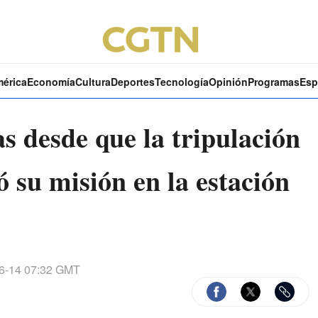
mérica
Economía
Cultura
Deportes
Tecnología
Opinión
Programas
Esp
s desde que la tripulación
ó su misión en la estación
6-14 07:32 GMT