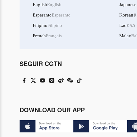
English
English
Japanese
Esperanto
Esperanto
Korean
Filipino
Filipino
Lao
ລາວ
French
Français
Malay
Ba
SEGUIR CGTN
DOWNLOAD OUR APP